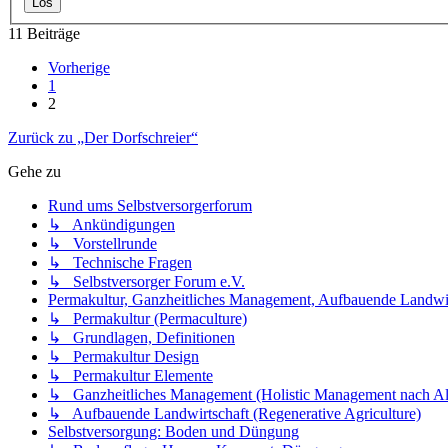
11 Beiträge
Vorherige
1
2
Zurück zu „Der Dorfschreier“
Gehe zu
Rund ums Selbstversorgerforum
↳ Ankündigungen
↳ Vorstellrunde
↳ Technische Fragen
↳ Selbstversorger Forum e.V.
Permakultur, Ganzheitliches Management, Aufbauende Landwir
↳ Permakultur (Permaculture)
↳ Grundlagen, Definitionen
↳ Permakultur Design
↳ Permakultur Elemente
↳ Ganzheitliches Management (Holistic Management nach Al
↳ Aufbauende Landwirtschaft (Regenerative Agriculture)
Selbstversorgung: Boden und Düngung