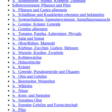
↳ Bodenpflege, Humus, Kompost, Düngung
Selbstversorgung: Pflanzen und Pilze
↳ Pflanzen und Garten allgemein
↳ Schädlinge und Krankheiten erkennen und bekämpfen
↳ Sortenerhaltung, Saatgutgewinnung, Jungpflanzenanzucht
↳ Gemüse, Kräuter, Getreide
↳ Gemüse allgemein
↳ Tomaten, Paprika, Auberginen, Physalis
↳ Salat und Spinat
↳ (Beta)Rüben, Mangold
↳ Kürbisse, Zucchini, Gurken, Melonen
↳ Wurzeln, Knollen, Zwiebeln
↳ Kohlgewächse
↳ Hülsenfrüchte
↳ Kräuter
↳ Getreide, Pseudogetreide und Ölsaaten
↳ Obst und Gehölze
↳ Beerenobst, Weinreben
↳ Wildobst
↳ Nüsse
↳ Kern- und Steinobst
↳ Sonstiges Obst
↳ Sonstige Gehölze und Forstwirtschaft
↳ Pilze