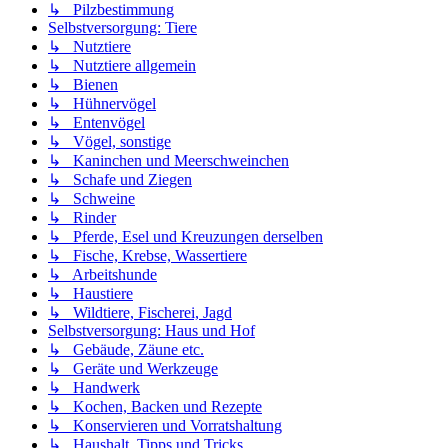
↳ Pilzbestimmung
Selbstversorgung: Tiere
↳ Nutztiere
↳ Nutztiere allgemein
↳ Bienen
↳ Hühnervögel
↳ Entenvögel
↳ Vögel, sonstige
↳ Kaninchen und Meerschweinchen
↳ Schafe und Ziegen
↳ Schweine
↳ Rinder
↳ Pferde, Esel und Kreuzungen derselben
↳ Fische, Krebse, Wassertiere
↳ Arbeitshunde
↳ Haustiere
↳ Wildtiere, Fischerei, Jagd
Selbstversorgung: Haus und Hof
↳ Gebäude, Zäune etc.
↳ Geräte und Werkzeuge
↳ Handwerk
↳ Kochen, Backen und Rezepte
↳ Konservieren und Vorratshaltung
↳ Haushalt, Tipps und Tricks