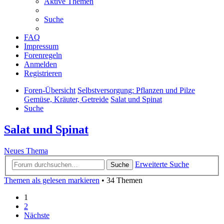
Aktive Themen
Suche
FAQ
Impressum
Forenregeln
Anmelden
Registrieren
Foren-Übersicht
Selbstversorgung: Pflanzen und Pilze
Gemüse, Kräuter, Getreide
Salat und Spinat
Suche
Salat und Spinat
Neues Thema
Erweiterte Suche
Suche
Themen als gelesen markieren
• 34 Themen
1
2
Nächste