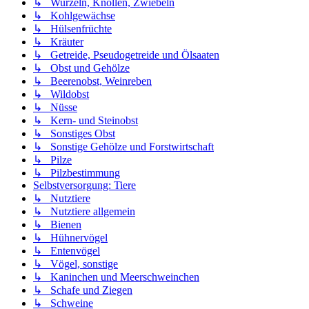
↳ Wurzeln, Knollen, Zwiebeln
↳ Kohlgewächse
↳ Hülsenfrüchte
↳ Kräuter
↳ Getreide, Pseudogetreide und Ölsaaten
↳ Obst und Gehölze
↳ Beerenobst, Weinreben
↳ Wildobst
↳ Nüsse
↳ Kern- und Steinobst
↳ Sonstiges Obst
↳ Sonstige Gehölze und Forstwirtschaft
↳ Pilze
↳ Pilzbestimmung
Selbstversorgung: Tiere
↳ Nutztiere
↳ Nutztiere allgemein
↳ Bienen
↳ Hühnervögel
↳ Entenvögel
↳ Vögel, sonstige
↳ Kaninchen und Meerschweinchen
↳ Schafe und Ziegen
↳ Schweine