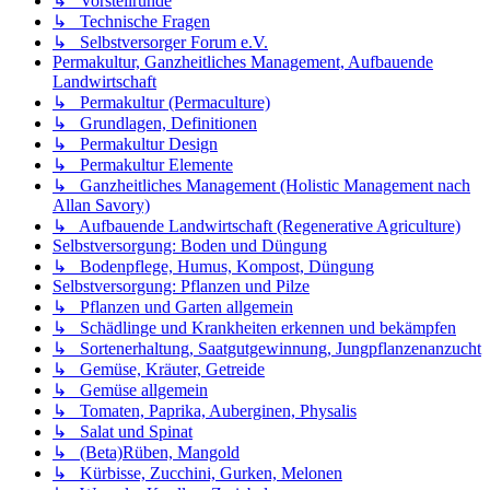
↳ Vorstellrunde
↳ Technische Fragen
↳ Selbstversorger Forum e.V.
Permakultur, Ganzheitliches Management, Aufbauende
Landwirtschaft
↳ Permakultur (Permaculture)
↳ Grundlagen, Definitionen
↳ Permakultur Design
↳ Permakultur Elemente
↳ Ganzheitliches Management (Holistic Management nach
Allan Savory)
↳ Aufbauende Landwirtschaft (Regenerative Agriculture)
Selbstversorgung: Boden und Düngung
↳ Bodenpflege, Humus, Kompost, Düngung
Selbstversorgung: Pflanzen und Pilze
↳ Pflanzen und Garten allgemein
↳ Schädlinge und Krankheiten erkennen und bekämpfen
↳ Sortenerhaltung, Saatgutgewinnung, Jungpflanzenanzucht
↳ Gemüse, Kräuter, Getreide
↳ Gemüse allgemein
↳ Tomaten, Paprika, Auberginen, Physalis
↳ Salat und Spinat
↳ (Beta)Rüben, Mangold
↳ Kürbisse, Zucchini, Gurken, Melonen