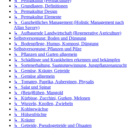
↳ Permakultur (Permaculture)
↳ Grundlagen, Definitionen
↳ Permakultur Design
↳ Permakultur Elemente
↳ Ganzheitliches Management (Holistic Management nach
Allan Savory)
↳ Aufbauende Landwirtschaft (Regenerative Agriculture)
Selbstversorgung: Boden und Düngung
↳ Bodenpflege, Humus, Kompost, Düngung
Selbstversorgung: Pflanzen und Pilze
↳ Pflanzen und Garten allgemein
↳ Schädlinge und Krankheiten erkennen und bekämpfen
↳ Sortenerhaltung, Saatgutgewinnung, Jungpflanzenanzucht
↳ Gemüse, Kräuter, Getreide
↳ Gemüse allgemein
↳ Tomaten, Paprika, Auberginen, Physalis
↳ Salat und Spinat
↳ (Beta)Rüben, Mangold
↳ Kürbisse, Zucchini, Gurken, Melonen
↳ Wurzeln, Knollen, Zwiebeln
↳ Kohlgewächse
↳ Hülsenfrüchte
↳ Kräuter
↳ Getreide, Pseudogetreide und Ölsaaten