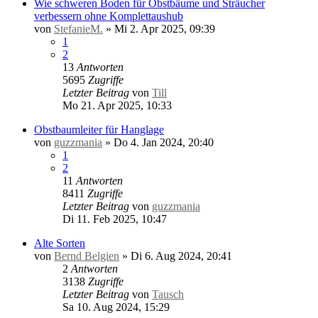
Wie schweren Boden für Obstbäume und Sträucher
verbessern ohne Komplettaushub
von
StefanieM.
»
Mi 2. Apr 2025, 09:39
1
2
13
Antworten
5695
Zugriffe
Letzter Beitrag
von
Till
Mo 21. Apr 2025, 10:33
Obstbaumleiter für Hanglage
von
guzzmania
»
Do 4. Jan 2024, 20:40
1
2
11
Antworten
8411
Zugriffe
Letzter Beitrag
von
guzzmania
Di 11. Feb 2025, 10:47
Alte Sorten
von
Bernd Belgien
»
Di 6. Aug 2024, 20:41
2
Antworten
3138
Zugriffe
Letzter Beitrag
von
Tausch
Sa 10. Aug 2024, 15:29