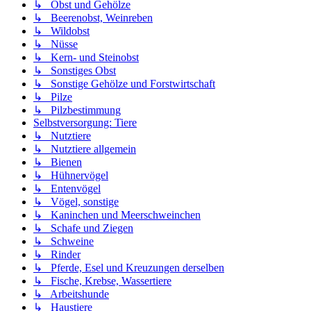
↳ Obst und Gehölze
↳ Beerenobst, Weinreben
↳ Wildobst
↳ Nüsse
↳ Kern- und Steinobst
↳ Sonstiges Obst
↳ Sonstige Gehölze und Forstwirtschaft
↳ Pilze
↳ Pilzbestimmung
Selbstversorgung: Tiere
↳ Nutztiere
↳ Nutztiere allgemein
↳ Bienen
↳ Hühnervögel
↳ Entenvögel
↳ Vögel, sonstige
↳ Kaninchen und Meerschweinchen
↳ Schafe und Ziegen
↳ Schweine
↳ Rinder
↳ Pferde, Esel und Kreuzungen derselben
↳ Fische, Krebse, Wassertiere
↳ Arbeitshunde
↳ Haustiere