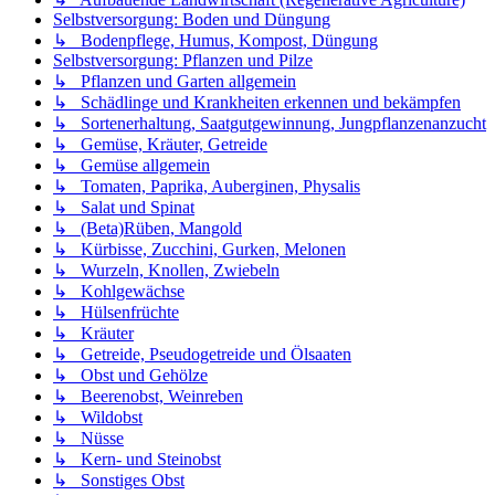
Selbstversorgung: Boden und Düngung
↳ Bodenpflege, Humus, Kompost, Düngung
Selbstversorgung: Pflanzen und Pilze
↳ Pflanzen und Garten allgemein
↳ Schädlinge und Krankheiten erkennen und bekämpfen
↳ Sortenerhaltung, Saatgutgewinnung, Jungpflanzenanzucht
↳ Gemüse, Kräuter, Getreide
↳ Gemüse allgemein
↳ Tomaten, Paprika, Auberginen, Physalis
↳ Salat und Spinat
↳ (Beta)Rüben, Mangold
↳ Kürbisse, Zucchini, Gurken, Melonen
↳ Wurzeln, Knollen, Zwiebeln
↳ Kohlgewächse
↳ Hülsenfrüchte
↳ Kräuter
↳ Getreide, Pseudogetreide und Ölsaaten
↳ Obst und Gehölze
↳ Beerenobst, Weinreben
↳ Wildobst
↳ Nüsse
↳ Kern- und Steinobst
↳ Sonstiges Obst