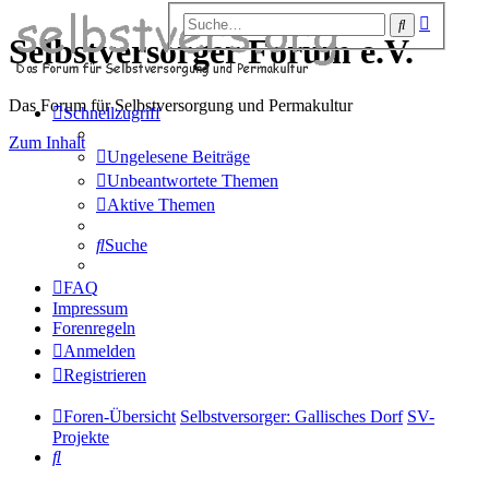
Erweiter
Suche
Suche
Selbstversorger Forum e.V.
Das Forum für Selbstversorgung und Permakultur
Schnellzugriff
Zum Inhalt
Ungelesene Beiträge
Unbeantwortete Themen
Aktive Themen
Suche
FAQ
Impressum
Forenregeln
Anmelden
Registrieren
Foren-Übersicht
Selbstversorger: Gallisches Dorf
SV-
Projekte
Suche