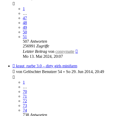
1
…
47
48
49
50
51
507
Antworten
256991
Zugriffe
Letzter Beitrag
von
connymatte
Mo 13. Mai 2024, 20:07
kraut_ruebe 3.0 – dirty girls minifarm
von
Gelöschter Benutzer 54
»
So 29. Jun 2014, 20:49
1
…
70
71
72
73
74
738
Antworten