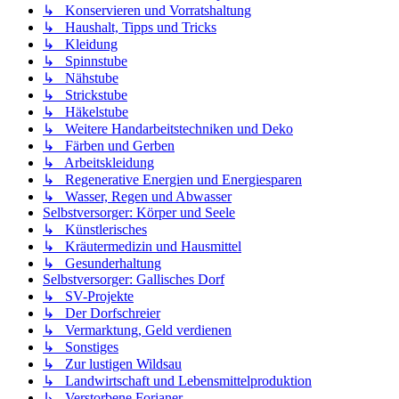
↳ Konservieren und Vorratshaltung
↳ Haushalt, Tipps und Tricks
↳ Kleidung
↳ Spinnstube
↳ Nähstube
↳ Strickstube
↳ Häkelstube
↳ Weitere Handarbeitstechniken und Deko
↳ Färben und Gerben
↳ Arbeitskleidung
↳ Regenerative Energien und Energiesparen
↳ Wasser, Regen und Abwasser
Selbstversorger: Körper und Seele
↳ Künstlerisches
↳ Kräutermedizin und Hausmittel
↳ Gesunderhaltung
Selbstversorger: Gallisches Dorf
↳ SV-Projekte
↳ Der Dorfschreier
↳ Vermarktung, Geld verdienen
↳ Sonstiges
↳ Zur lustigen Wildsau
↳ Landwirtschaft und Lebensmittelproduktion
↳ Verstorbene Forianer