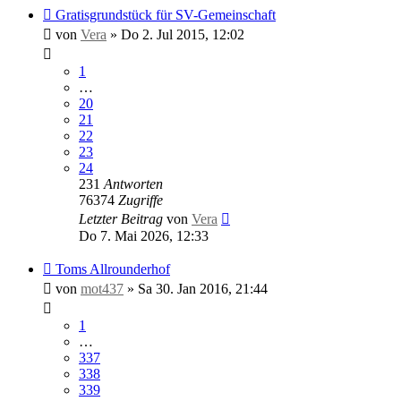
Gratisgrundstück für SV-Gemeinschaft
von
Vera
»
Do 2. Jul 2015, 12:02
1
…
20
21
22
23
24
231
Antworten
76374
Zugriffe
Letzter Beitrag
von
Vera
Do 7. Mai 2026, 12:33
Toms All­roun­derhof
von
mot437
»
Sa 30. Jan 2016, 21:44
1
…
337
338
339