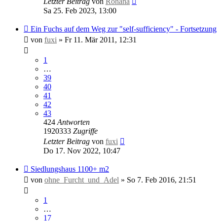
Letzter Beitrag
von
Rohana
Sa 25. Feb 2023, 13:00
Ein Fuchs auf dem Weg zur "self-sufficiency" - Fortsetzung
von
fuxi
»
Fr 11. Mär 2011, 12:31
1
…
39
40
41
42
43
424
Antworten
1920333
Zugriffe
Letzter Beitrag
von
fuxi
Do 17. Nov 2022, 10:47
Siedlungshaus 1100+ m2
von
ohne_Furcht_und_Adel
»
So 7. Feb 2016, 21:51
1
…
17