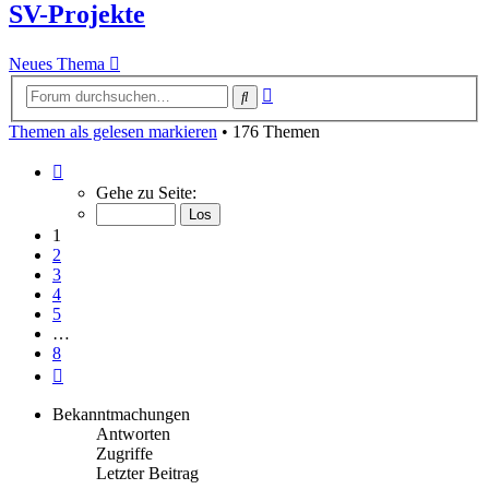
SV-Projekte
Neues Thema
Erweiterte
Suche
Suche
Themen als gelesen markieren
• 176 Themen
Seite
1
Gehe zu Seite:
von
8
1
2
3
4
5
…
8
Nächste
Bekanntmachungen
Antworten
Zugriffe
Letzter Beitrag