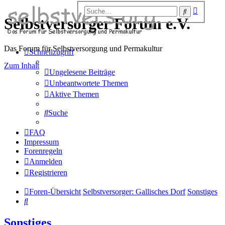
Erweiter
Suche
Suche
Selbstversorger Forum e.V.
Das Forum für Selbstversorgung und Permakultur
Schnellzugriff
Zum Inhalt
Ungelesene Beiträge
Unbeantwortete Themen
Aktive Themen
Suche
FAQ
Impressum
Forenregeln
Anmelden
Registrieren
Foren-Übersicht
Selbstversorger: Gallisches Dorf
Sonstiges
Suche
Sonstiges