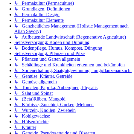
↳ Permakultur (Permaculture)
↳ Grundlagen, Definitionen
↳ Permakultur Design
↳ Permakultur Elemente
↳ Ganzheitliches Management (Holistic Management nach
Allan Savory)
↳ Aufbauende Landwirtschaft (Regenerative Agriculture)
Selbstversorgung: Boden und Düngung
↳ Bodenpflege, Humus, Kompost, Düngung
Selbstversorgung: Pflanzen und Pilze
↳ Pflanzen und Garten allgemein
↳ Schädlinge und Krankheiten erkennen und bekämpfen
↳ Sortenerhaltung, Saatgutgewinnung, Jungpflanzenanzucht
↳ Gemüse, Kräuter, Getreide
↳ Gemüse allgemein
↳ Tomaten, Paprika, Auberginen, Physalis
↳ Salat und Spinat
↳ (Beta)Rüben, Mangold
↳ Kürbisse, Zucchini, Gurken, Melonen
↳ Wurzeln, Knollen, Zwiebeln
↳ Kohlgewächse
↳ Hülsenfrüchte
↳ Kräuter
↳ Getreide, Pseudogetreide und Ölsaaten