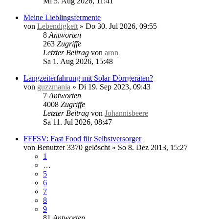
Mi 5. Aug 2026, 11:41
Meine Lieblingsfermente
von
Lebendigkeit
»
Do 30. Jul 2026, 09:55
8
Antworten
263
Zugriffe
Letzter Beitrag
von
aron
Sa 1. Aug 2026, 15:48
Langzeiterfahrung mit Solar-Dörrgeräten?
von
guzzmania
»
Di 19. Sep 2023, 09:43
7
Antworten
4008
Zugriffe
Letzter Beitrag
von
Johannisbeere
Sa 11. Jul 2026, 08:47
FFFSV: Fast Food für Selbstversorger
von
Benutzer 3370 gelöscht
»
So 8. Dez 2013, 15:27
1
…
5
6
7
8
9
81
Antworten