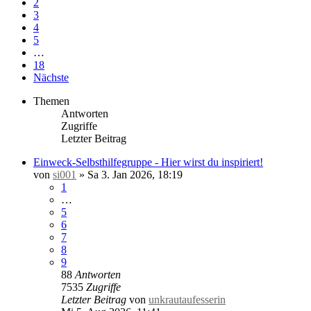
2
3
4
5
…
18
Nächste
Themen
Antworten
Zugriffe
Letzter Beitrag
Einweck-Selbsthilfegruppe - Hier wirst du inspiriert!
von
si001
»
Sa 3. Jan 2026, 18:19
1
…
5
6
7
8
9
88
Antworten
7535
Zugriffe
Letzter Beitrag
von
unkrautaufesserin