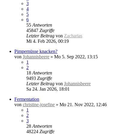
3
4
5
6
55
Antworten
45847
Zugriffe
Letzter Beitrag
von
Zacharias
Mi 4. Feb 2026, 00:19
Pimpernüsse knacken?
von
Johannisbeere
»
Mo 5. Sep 2022, 13:15
1
2
18
Antworten
9493
Zugriffe
Letzter Beitrag
von
Johannisbeere
Sa 24. Jan 2026, 18:01
Fermentation
von
christine-josefine
»
Mo 21. Nov 2022, 12:46
1
2
3
28
Antworten
48224
Zugriffe