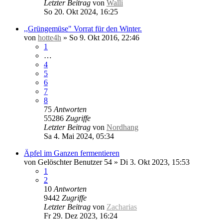
Letzter Beitrag
von
Walli
So 20. Okt 2024, 16:25
,,Grüngemüse" Vorrat für den Winter.
von
hotte4h
»
So 9. Okt 2016, 22:46
1
…
4
5
6
7
8
75
Antworten
55286
Zugriffe
Letzter Beitrag
von
Nordhang
Sa 4. Mai 2024, 05:34
Äpfel im Ganzen fermentieren
von
Gelöschter Benutzer 54
»
Di 3. Okt 2023, 15:53
1
2
10
Antworten
9442
Zugriffe
Letzter Beitrag
von
Zacharias
Fr 29. Dez 2023, 16:24