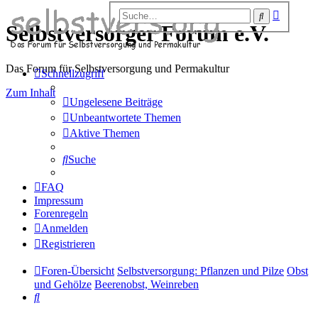
Erweiter
Suche
Suche
Selbstversorger Forum e.V.
Das Forum für Selbstversorgung und Permakultur
Schnellzugriff
Zum Inhalt
Ungelesene Beiträge
Unbeantwortete Themen
Aktive Themen
Suche
FAQ
Impressum
Forenregeln
Anmelden
Registrieren
Foren-Übersicht
Selbstversorgung: Pflanzen und Pilze
Obst
und Gehölze
Beerenobst, Weinreben
Suche