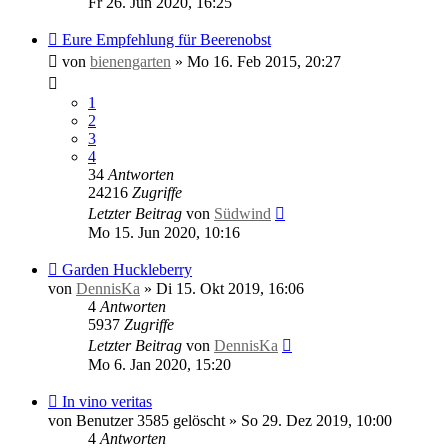
Fr 26. Jun 2020, 16:25
Eure Empfehlung für Beerenobst
von
bienengarten
»
Mo 16. Feb 2015, 20:27
1
2
3
4
34
Antworten
24216
Zugriffe
Letzter Beitrag
von
Südwind
Mo 15. Jun 2020, 10:16
Garden Huckleberry
von
DennisKa
»
Di 15. Okt 2019, 16:06
4
Antworten
5937
Zugriffe
Letzter Beitrag
von
DennisKa
Mo 6. Jan 2020, 15:20
In vino veritas
von
Benutzer 3585 gelöscht
»
So 29. Dez 2019, 10:00
4
Antworten