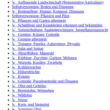
↳ Aufbauende Landwirtschaft (Regenerative Agriculture)
Selbstversorgung: Boden und Düngung
↳ Bodenpflege, Humus, Kompost, Düngung
Selbstversorgung: Pflanzen und Pilze
↳ Pflanzen und Garten allgemein
↳ Schädlinge und Krankheiten erkennen und bekämpfen
↳ Sortenerhaltung, Saatgutgewinnung, Jungpflanzenanzucht
↳ Gemüse, Kräuter, Getreide
↳ Gemüse allgemein
↳ Tomaten, Paprika, Auberginen, Physalis
↳ Salat und Spinat
↳ (Beta)Rüben, Mangold
↳ Kürbisse, Zucchini, Gurken, Melonen
↳ Wurzeln, Knollen, Zwiebeln
↳ Kohlgewächse
↳ Hülsenfrüchte
↳ Kräuter
↳ Getreide, Pseudogetreide und Ölsaaten
↳ Obst und Gehölze
↳ Beerenobst, Weinreben
↳ Wildobst
↳ Nüsse
↳ Kern- und Steinobst
↳ Sonstiges Obst