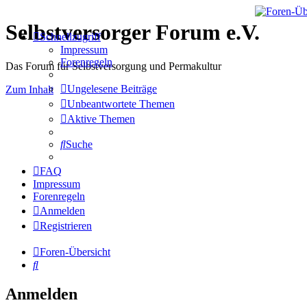
Selbstversorger Forum e.V.
Schnellzugriff
Impressum
Forenregeln
Das Forum für Selbstversorgung und Permakultur
Ungelesene Beiträge
Zum Inhalt
Unbeantwortete Themen
Aktive Themen
Suche
FAQ
Impressum
Forenregeln
Anmelden
Registrieren
Foren-Übersicht
Suche
Anmelden