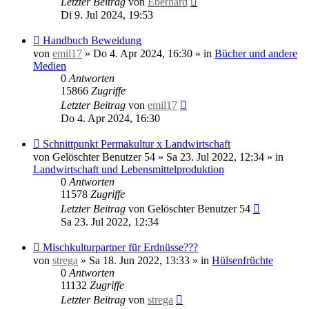
Letzter Beitrag
von
Eberhard
Di 9. Jul 2024, 19:53
Neuer
Handbuch Beweidung
Beitrag
von
emil17
»
Do 4. Apr 2024, 16:30
» in
Bücher und andere
Medien
0
Antworten
15866
Zugriffe
Letzter Beitrag
von
emil17
Do 4. Apr 2024, 16:30
Neuer
Schnittpunkt Permakultur x Landwirtschaft
Beitrag
von
Gelöschter Benutzer 54
»
Sa 23. Jul 2022, 12:34
» in
Landwirtschaft und Lebensmittelproduktion
0
Antworten
11578
Zugriffe
Letzter Beitrag
von
Gelöschter Benutzer 54
Sa 23. Jul 2022, 12:34
Neuer
Mischkulturpartner für Erdnüsse???
Beitrag
von
strega
»
Sa 18. Jun 2022, 13:33
» in
Hülsenfrüchte
0
Antworten
11132
Zugriffe
Letzter Beitrag
von
strega