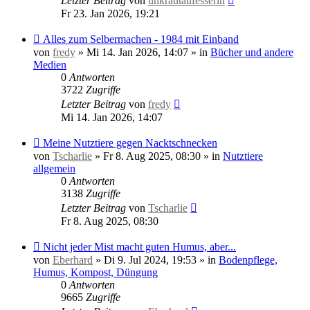
Letzter Beitrag
von
unkrautaufesserin
Fr 23. Jan 2026, 19:21
Neuer
Alles zum Selbermachen - 1984 mit Einband
Beitrag
von
fredy
»
Mi 14. Jan 2026, 14:07
» in
Bücher und andere
Medien
0
Antworten
3722
Zugriffe
Letzter Beitrag
von
fredy
Mi 14. Jan 2026, 14:07
Neuer
Meine Nutztiere gegen Nacktschnecken
Beitrag
von
Tscharlie
»
Fr 8. Aug 2025, 08:30
» in
Nutztiere
allgemein
0
Antworten
3138
Zugriffe
Letzter Beitrag
von
Tscharlie
Fr 8. Aug 2025, 08:30
Neuer
Nicht jeder Mist macht guten Humus, aber...
Beitrag
von
Eberhard
»
Di 9. Jul 2024, 19:53
» in
Bodenpflege,
Humus, Kompost, Düngung
0
Antworten
9665
Zugriffe