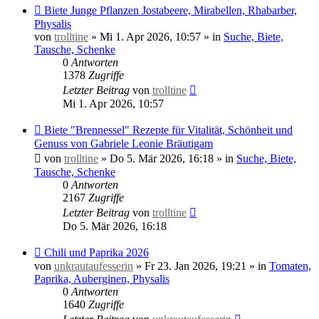
Neuer
Biete Junge Pflanzen Jostabeere, Mirabellen, Rhabarber,
Beitrag
Physalis
von
trolltine
»
Mi 1. Apr 2026, 10:57
» in
Suche, Biete,
Tausche, Schenke
0
Antworten
1378
Zugriffe
Letzter Beitrag
von
trolltine
Mi 1. Apr 2026, 10:57
Neuer
Biete "Brennessel" Rezepte für Vitalität, Schönheit und
Beitrag
Genuss von Gabriele Leonie Bräutigam
von
trolltine
»
Do 5. Mär 2026, 16:18
» in
Suche, Biete,
Tausche, Schenke
0
Antworten
2167
Zugriffe
Letzter Beitrag
von
trolltine
Do 5. Mär 2026, 16:18
Neuer
Chili und Paprika 2026
Beitrag
von
unkrautaufesserin
»
Fr 23. Jan 2026, 19:21
» in
Tomaten,
Paprika, Auberginen, Physalis
0
Antworten
1640
Zugriffe