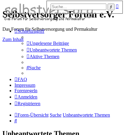
Erweiter
Suche
Suche
Selbstversorger Forum e.V.
Das Forum für Selbstversorgung und Permakultur
Schnellzugriff
Zum Inhalt
Ungelesene Beiträge
Unbeantwortete Themen
Aktive Themen
Suche
FAQ
Impressum
Forenregeln
Anmelden
Registrieren
Foren-Übersicht
Suche
Unbeantwortete Themen
Suche
Unbeantwortete Themen