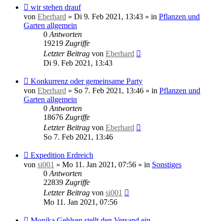
Neuer
wir stehen drauf
Beitrag
von
Eberhard
»
Di 9. Feb 2021, 13:43
» in
Pflanzen und
Garten allgemein
0
Antworten
19219
Zugriffe
Letzter Beitrag
von
Eberhard
Di 9. Feb 2021, 13:43
Neuer
Konkurrenz oder gemeinsame Party
Beitrag
von
Eberhard
»
So 7. Feb 2021, 13:46
» in
Pflanzen und
Garten allgemein
0
Antworten
18676
Zugriffe
Letzter Beitrag
von
Eberhard
So 7. Feb 2021, 13:46
Neuer
Expedition Erdreich
Beitrag
von
si001
»
Mo 11. Jan 2021, 07:56
» in
Sonstiges
0
Antworten
22839
Zugriffe
Letzter Beitrag
von
si001
Mo 11. Jan 2021, 07:56
Neuer
Monika Gehlsen stellt den Versand ein