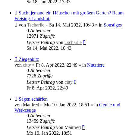
Sa 18. Jun 2022, 13:33
Neuer
Sucht jemand ein Häuschen mit großem Garten? Raum
Beitrag
Freising-Landshut.
von
Tscharlie
»
Sa 14. Mai 2022, 10:43
» in
Sonstiges
0
Antworten
12971
Zugriffe
Letzter Beitrag
von
Tscharlie
Sa 14. Mai 2022, 10:43
Neuer
Ziegenkitz
Beitrag
von
citty
»
Fr 8. Apr 2022, 22:49
» in
Nutztiere
0
Antworten
7726
Zugriffe
Letzter Beitrag
von
citty
Fr 8. Apr 2022, 22:49
Neuer
Sägen schärfen
Beitrag
von
Manfred
»
Mo 10. Jan 2022, 18:51
» in
Geräte und
Werkzeuge
0
Antworten
13459
Zugriffe
Letzter Beitrag
von
Manfred
Mo 10. Jan 2022, 18:51