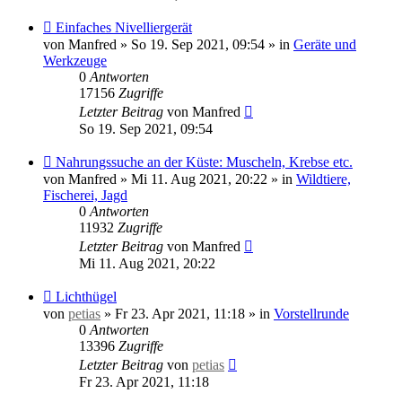
Neuer
Einfaches Nivelliergerät
Beitrag
von
Manfred
»
So 19. Sep 2021, 09:54
» in
Geräte und
Werkzeuge
0
Antworten
17156
Zugriffe
Letzter Beitrag
von
Manfred
So 19. Sep 2021, 09:54
Neuer
Nahrungssuche an der Küste: Muscheln, Krebse etc.
Beitrag
von
Manfred
»
Mi 11. Aug 2021, 20:22
» in
Wildtiere,
Fischerei, Jagd
0
Antworten
11932
Zugriffe
Letzter Beitrag
von
Manfred
Mi 11. Aug 2021, 20:22
Neuer
Lichthügel
Beitrag
von
petias
»
Fr 23. Apr 2021, 11:18
» in
Vorstellrunde
0
Antworten
13396
Zugriffe
Letzter Beitrag
von
petias
Fr 23. Apr 2021, 11:18