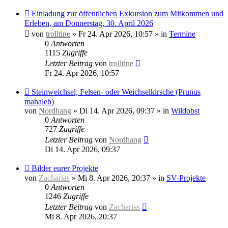
Neuer
Einladung zur öffentlichen Exkursion zum Mitkommen und
Beitrag
Erleben, am Donnerstag, 30. April 2026
von
trolltine
»
Fr 24. Apr 2026, 10:57
» in
Termine
0
Antworten
1115
Zugriffe
Letzter Beitrag
von
trolltine
Fr 24. Apr 2026, 10:57
Neuer
Steinweichsel, Felsen- oder Weichselkirsche (Prunus
Beitrag
mahaleb)
von
Nordhang
»
Di 14. Apr 2026, 09:37
» in
Wildobst
0
Antworten
727
Zugriffe
Letzter Beitrag
von
Nordhang
Di 14. Apr 2026, 09:37
Neuer
Bilder eurer Projekte
Beitrag
von
Zacharias
»
Mi 8. Apr 2026, 20:37
» in
SV-Projekte
0
Antworten
1246
Zugriffe
Letzter Beitrag
von
Zacharias
Mi 8. Apr 2026, 20:37