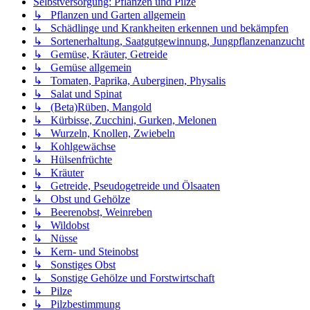
Selbstversorgung: Pflanzen und Pilze
↳ Pflanzen und Garten allgemein
↳ Schädlinge und Krankheiten erkennen und bekämpfen
↳ Sortenerhaltung, Saatgutgewinnung, Jungpflanzenanzucht
↳ Gemüse, Kräuter, Getreide
↳ Gemüse allgemein
↳ Tomaten, Paprika, Auberginen, Physalis
↳ Salat und Spinat
↳ (Beta)Rüben, Mangold
↳ Kürbisse, Zucchini, Gurken, Melonen
↳ Wurzeln, Knollen, Zwiebeln
↳ Kohlgewächse
↳ Hülsenfrüchte
↳ Kräuter
↳ Getreide, Pseudogetreide und Ölsaaten
↳ Obst und Gehölze
↳ Beerenobst, Weinreben
↳ Wildobst
↳ Nüsse
↳ Kern- und Steinobst
↳ Sonstiges Obst
↳ Sonstige Gehölze und Forstwirtschaft
↳ Pilze
↳ Pilzbestimmung