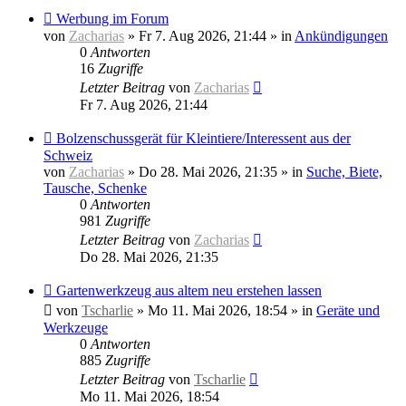
Neuer
Werbung im Forum
Beitrag
von
Zacharias
»
Fr 7. Aug 2026, 21:44
» in
Ankündigungen
0
Antworten
16
Zugriffe
Letzter Beitrag
von
Zacharias
Fr 7. Aug 2026, 21:44
Neuer
Bolzenschussgerät für Kleintiere/Interessent aus der
Beitrag
Schweiz
von
Zacharias
»
Do 28. Mai 2026, 21:35
» in
Suche, Biete,
Tausche, Schenke
0
Antworten
981
Zugriffe
Letzter Beitrag
von
Zacharias
Do 28. Mai 2026, 21:35
Neuer
Gartenwerkzeug aus altem neu erstehen lassen
Beitrag
von
Tscharlie
»
Mo 11. Mai 2026, 18:54
» in
Geräte und
Werkzeuge
0
Antworten
885
Zugriffe
Letzter Beitrag
von
Tscharlie
Mo 11. Mai 2026, 18:54